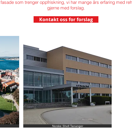
ler fasade som trenger oppfriskning, vi har mange års erfaring med r
gjerne med forslag.
Kontakt oss for forslag
Norske Shell Tananger