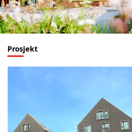
Prosjekt